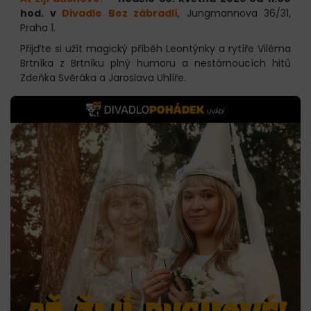
hod. v
Divadle Bez zábradlí
, Jungmannova 36/31,
Praha 1.
Přijďte si užít magický příběh Leontýnky a rytíře Viléma
Brtníka z Brtníku plný humoru a nestárnoucích hitů
Zdeňka Svěráka a Jaroslava Uhlíře.