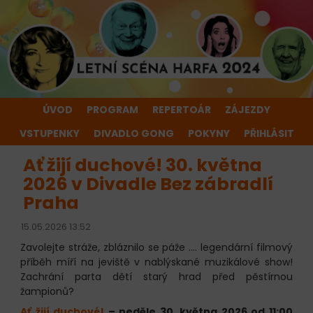
ÚVOD
PROGRAM
REPERTOÁR
ZÁJEZDY
VSTUPENKY
DIVADLO GONG
POKYNY
PŘIHLÁSIT
Ať žijí duchové! 30. května
2026 v Divadle Bez zábradlí
Praha
15.05.2026 13:52
Zavolejte stráže, zbláznilo se páže .... legendární filmový
příběh míří na jeviště v nablýskané muzikálové show!
Zachrání parta dětí starý hrad před pěstírnou
žampionů?
Ať žijí duchové!
– neděle 30. května 2026 od 11:00