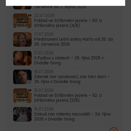
Představení Letní scény Harfa od 27.
července do 2. srpna 2026
22.07.2026
Poklad ve Stříbrném jezeře – 63. U
Stříbrného jezera (4/8)
17.07.2026
Představení Letní scény Harfa od 20. do
26. července 2026
17.07.2026
S Pydlou v zádech – 29. října 2026 v
Divadle Gong
16.07.2026
Zdeněk Izer vyndavací, zas tam dací –
26. října v Divadle Gong
15.07.2026
Poklad ve Stříbrném jezeře – 62. U
Stříbrného jezera (3/8)
15.07.2026
Dokud nás milenky nerozdělí – 24. října
2026 v Divadle Gong