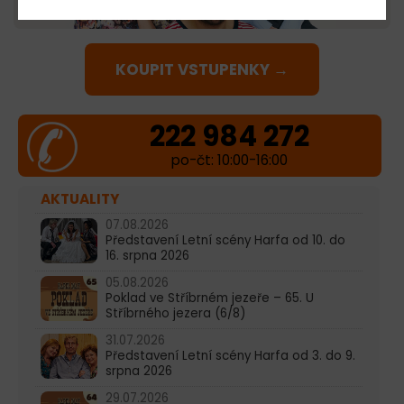
KOUPIT VSTUPENKY →
222 984 272
po-čt: 10:00-16:00
AKTUALITY
07.08.2026
Představení Letní scény Harfa od 10. do
16. srpna 2026
05.08.2026
Poklad ve Stříbrném jezeře – 65. U
Stříbrného jezera (6/8)
31.07.2026
Představení Letní scény Harfa od 3. do 9.
srpna 2026
29.07.2026