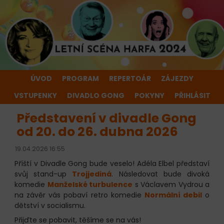
ÚVOD
PROGRAM
REPERTOÁR
ZÁJEZDY
VSTUPENKY
DIVADLO GONG
POKYNY
PŘIHLÁSIT
Představení v divadle Gong
od 20. do 26. dubna 2026
19.04.2026 16:55
Příští v Divadle Gong bude veselo! Adéla Elbel představí
svůj stand-up
Trojjediná
. Následovat bude divoká
komedie
Manželské turbulence
s Václavem Vydrou a
na závěr vás pobaví retro komedie
Normální debil
o
dětství v socialismu.
Přijďte se pobavit, těšíme se na vás!