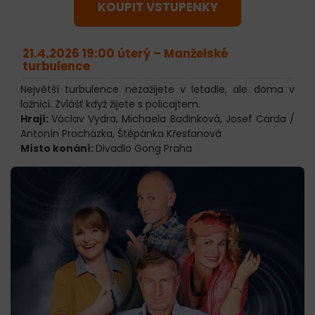
KOUPIT VSTUPENKY
21.4.2026 19:00 úterý –
Manželské
turbulence
Největší turbulence nezažijete v letadle, ale doma v
ložnici. Zvlášť když žijete s policajtem.
Hrají:
Václav Vydra, Michaela Badinková, Josef Carda /
Antonín Procházka, Štěpánka Křesťanová
Místo konání:
Divadlo Gong Praha