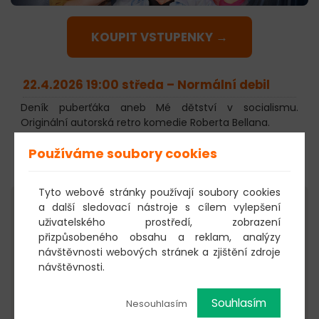
KOUPIT VSTUPENKY →
22.4.2026 19:00 středa –
Normální debil
Deník puberťáka aneb Mé dětství v socialismu.
Originální autorská retro komedie Roberta Bellana.
Hrají:
Zbigniew Kalina, David Suchařípa, Lenka
Používáme soubory cookies
Zbranková, Veronika Macková
Místo konání:
Divadlo Gong Praha
Tyto webové stránky používají soubory cookies
a další sledovací nástroje s cílem vylepšení
uživatelského prostředí, zobrazení
přizpůsobeného obsahu a reklam, analýzy
návštěvnosti webových stránek a zjištění zdroje
návštěvnosti.
Souhlasím
Nesouhlasím