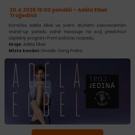
20.4.2026 19:00 pondělí –
Adéla Elbel:
Trojjediná
Komička Adéla Elbel ve svém druhém celovečerním
stand-up pořadu volně navazuje na svůj předchozí
úspěšný program První poločas rozpadu.
Hraje:
Adéla Elbel
Místo konání:
Divadlo Gong Praha