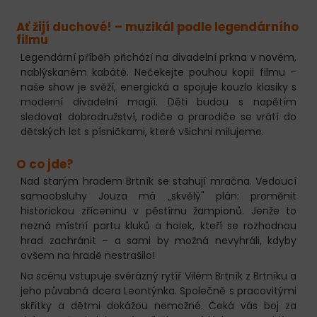
Ať žijí duchové! – muzikál podle legendárního
filmu
Legendární příběh přichází na divadelní prkna v novém,
nablýskaném kabátě. Nečekejte pouhou kopii filmu –
naše show je svěží, energická a spojuje kouzlo klasiky s
moderní divadelní magií. Děti budou s napětím
sledovat dobrodružství, rodiče a prarodiče se vrátí do
dětských let s písničkami, které všichni milujeme.
O co jde?
Nad starým hradem Brtník se stahují mračna. Vedoucí
samoobsluhy Jouza má „skvělý" plán: proměnit
historickou zříceninu v pěstírnu žampionů. Jenže to
nezná místní partu kluků a holek, kteří se rozhodnou
hrad zachránit – a sami by možná nevyhráli, kdyby
ovšem na hradě nestrašilo!
Na scénu vstupuje svérázný rytíř Vilém Brtník z Brtníku a
jeho půvabná dcera Leontýnka. Společně s pracovitými
skřítky a dětmi dokážou nemožné. Čeká vás boj za