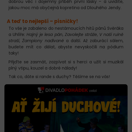
dobrou věc i dojemný příběh první lásky – a uvidíte,
jakou moc má obyčejná kopretina od Dlouhého Jendy.
A teď to nejlepší – písničky!
To vše je zabaleno do nestárnoucích hitů pánů Svěráka
a Uhlíře:
Hajný je lesa pán
,
Zavolejte stráže
,
V naší ruině
straší
,
Žampiony nadívané
a další. Až zaburácí sálem,
budete mít co dělat, abyste nevyskočili na pódium
taky!
Přijďte se zasmát, zazpívat si s herci a užít si muzikál
plný vtipu, kouzel a dobré nálady!
Tak co, dáte si rande s duchy? Těšíme se na vás!