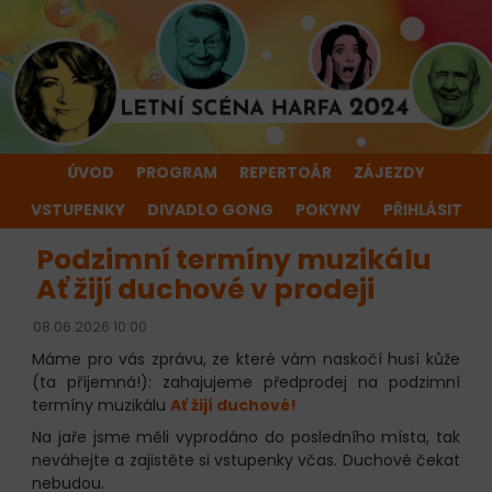
ÚVOD
PROGRAM
REPERTOÁR
ZÁJEZDY
VSTUPENKY
DIVADLO GONG
POKYNY
PŘIHLÁSIT
Podzimní termíny muzikálu
Ať žijí duchové v prodeji
08.06.2026 10:00
Máme pro vás zprávu, ze které vám naskočí husí kůže
(ta příjemná!): zahajujeme předprodej na podzimní
termíny muzikálu
Ať žijí duchové!
Na jaře jsme měli vyprodáno do posledního místa, tak
neváhejte a zajistěte si vstupenky včas. Duchové čekat
nebudou.