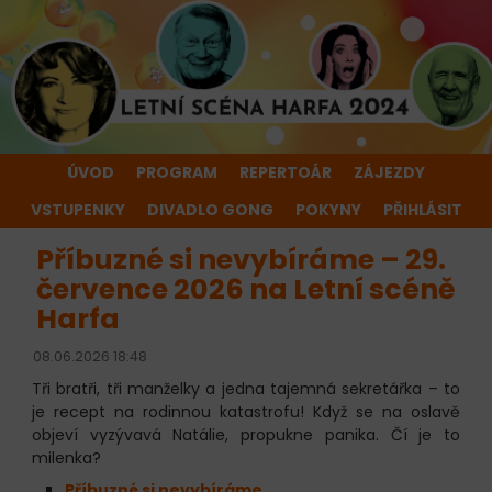
ÚVOD
PROGRAM
REPERTOÁR
ZÁJEZDY
VSTUPENKY
DIVADLO GONG
POKYNY
PŘIHLÁSIT
Příbuzné si nevybíráme – 29.
července 2026 na Letní scéně
Harfa
08.06.2026 18:48
Tři bratři, tři manželky a jedna tajemná sekretářka – to
je recept na rodinnou katastrofu! Když se na oslavě
objeví vyzývavá Natálie, propukne panika. Čí je to
milenka?
Příbuzné si nevybíráme