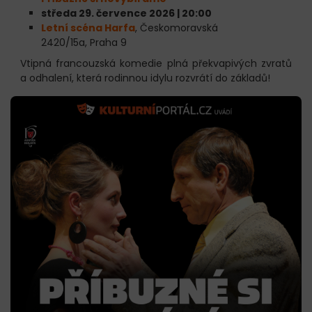
středa 29. července 2026 | 20:00
Letní scéna Harfa
, Českomoravská
2420/15a, Praha 9
Vtipná francouzská komedie plná překvapivých zvratů
a odhalení, která rodinnou idylu rozvrátí do základů!