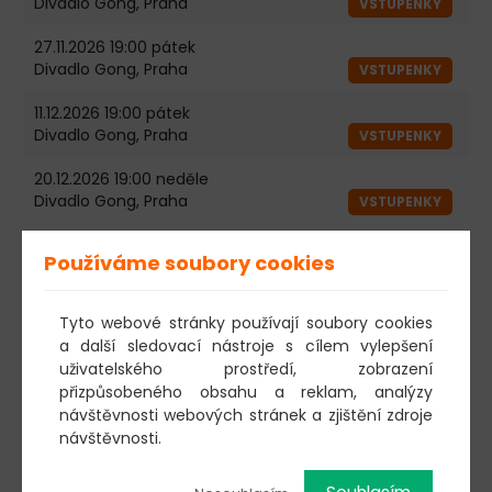
Divadlo Gong, Praha
VSTUPENKY
27.11.2026 19:00 pátek
Divadlo Gong, Praha
VSTUPENKY
11.12.2026 19:00 pátek
Divadlo Gong, Praha
VSTUPENKY
20.12.2026 19:00 neděle
Divadlo Gong, Praha
VSTUPENKY
Zájezdy:
Používáme soubory cookies
22.08.2026 19:30 sobota
Tyto webové stránky používají soubory cookies
Koryta
VSTUPENKY
a další sledovací nástroje s cílem vylepšení
22.09.2026 19:00 úterý
uživatelského prostředí, zobrazení
Kulturní dům Solnice
přizpůsobeného obsahu a reklam, analýzy
VSTUPENKY
návštěvnosti webových stránek a zjištění zdroje
návštěvnosti.
Změna programu vyhrazena!