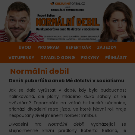
ÚVOD
PROGRAM
REPERTOÁR
ZÁJEZDY
VSTUPENKY
DIVADLO GONG
POKYNY
PŘIHLÁSIT
Normální debil
Deník puberťáka aneb Mé dětství v socialismu
Jak se dalo vyrůstat v době, kdy byla budoucnost
nalinkovaná, ale plány mladého kluka sahaly až ke
hvězdám? Zapomeňte na vážné historické učebnice,
přichází divadelní retro jízda, ve které hlavní roli hraje
nespoutaný živel jménem Norbert Intribus.
Divadelní hra
Normální debil
, vycházející ze
stejnojmenné knižní předlohy Roberta Bellana, je