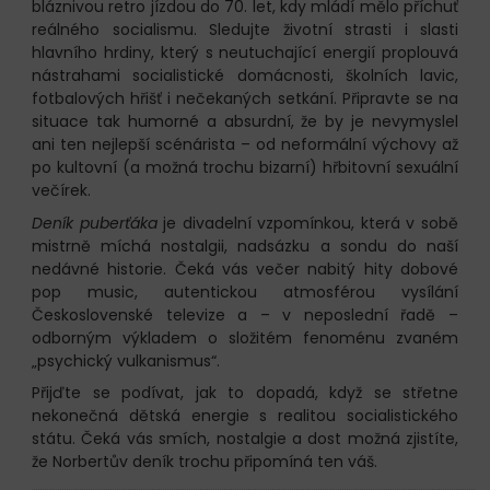
bláznivou retro jízdou do 70. let, kdy mládí mělo příchuť
reálného socialismu. Sledujte životní strasti i slasti
hlavního hrdiny, který s neutuchající energií proplouvá
nástrahami socialistické domácnosti, školních lavic,
fotbalových hřišť i nečekaných setkání. Připravte se na
situace tak humorné a absurdní, že by je nevymyslel
ani ten nejlepší scénárista – od neformální výchovy až
po kultovní (a možná trochu bizarní) hřbitovní sexuální
večírek.
Deník puberťáka
je divadelní vzpomínkou, která v sobě
mistrně míchá nostalgii, nadsázku a sondu do naší
nedávné historie. Čeká vás večer nabitý hity dobové
pop music, autentickou atmosférou vysílání
Československé televize a – v neposlední řadě –
odborným výkladem o složitém fenoménu zvaném
„psychický vulkanismus“.
Přijďte se podívat, jak to dopadá, když se střetne
nekonečná dětská energie s realitou socialistického
státu. Čeká vás smích, nostalgie a dost možná zjistíte,
že Norbertův deník trochu připomíná ten váš.