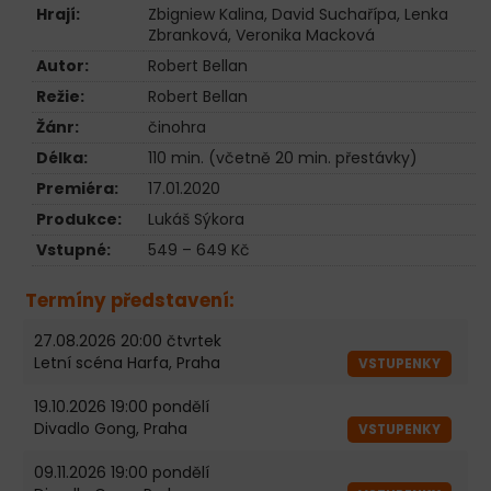
Hrají:
Zbigniew Kalina
,
David Suchařípa
,
Lenka
Zbranková
,
Veronika Macková
Autor:
Robert Bellan
Režie:
Robert Bellan
Žánr:
činohra
Délka:
110 min. (včetně 20 min. přestávky)
Premiéra:
17.01.2020
Produkce:
Lukáš Sýkora
Vstupné:
549 – 649 Kč
Termíny představení:
27.08.2026 20:00 čtvrtek
Letní scéna Harfa, Praha
VSTUPENKY
19.10.2026 19:00 pondělí
Divadlo Gong, Praha
VSTUPENKY
09.11.2026 19:00 pondělí