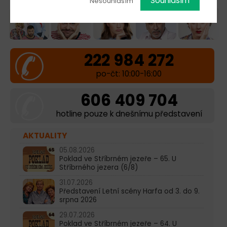
Fotogalerie:
Souhlasím
Nesouhlasím
222 984 272
po-čt: 10:00-16:00
606 409 704
hotline pouze k dnešnímu představení
AKTUALITY
05.08.2026
Poklad ve Stříbrném jezeře – 65. U
Stříbrného jezera (6/8)
31.07.2026
Představení Letní scény Harfa od 3. do 9.
srpna 2026
29.07.2026
Poklad ve Stříbrném jezeře – 64. U