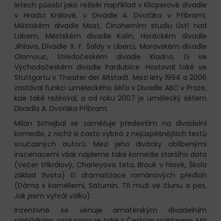
letech působí jako režisér například v Klicperově divadle
v Hradci Králové, v Divadle A. Dvořáka v Příbrami,
Městském divadle Most, Činoherním studiu Ústí nad
Labem, Městském divadle Kolín, Horáckém divadle
Jihlava, Divadle X. F. Šaldy v Liberci, Moravském divadle
Olomouc, Středočeském divadle Kladno, či ve
Východočeském divadle Pardubice. Hostoval také ve
Stuttgartu v Theater der Altstadt. Mezi lety 1994 a 2006
zastával funkci uměleckého šéfa v Divadle ABC v Praze,
kde také režíroval, a od roku 2007 je umělecký šéfem
Divadla A. Dvořáka Příbram.
Milan Schejbal se zaměřuje především na divadelní
komedie, z nichž si často vybírá z nejúspěšnějších textů
současných autorů. Mezi jeho divácky oblíbenými
inscenacemi však najdeme také komedie staršího data
(Večer tříkrálový, Charleyova teta, Brouk v hlavě, Škola
základ života) či dramatizace románových předloh
(Dáma s kaméliemi, Saturnin, Tři muži ve člunu a pes,
Jak jsem vyhrál válku).
Inzentivně se věnuje amatérským divadelním
přehlídkám, spolupracuje také s Českým rozhlasem. Má