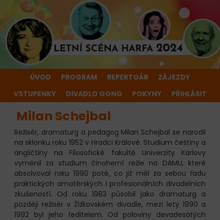
ÚVOD
PROGRAM
REPERTOÁR
ZÁJEZDY
VSTUPENKY
DIVADLO GONG
POKYNY
PŘIHLÁSIT
Milan Schejbal
Režisér, dramaturg a pedagog Milan Schejbal se narodil
na sklonku roku 1952 v Hradci Králové. Studium češtiny a
angličtiny na Filosofické fakultě Univerzity Karlovy
vyměnil za studium činoherní režie na DAMU, které
absolvoval roku 1990 poté, co již měl za sebou řadu
praktických amatérských i profesionálních divadelních
zkušeností. Od roku 1983 působil jako dramaturg a
později režisér v Žižkovském divadle, mezi lety 1990 a
1992 byl jeho ředitelem. Od poloviny devadesátých