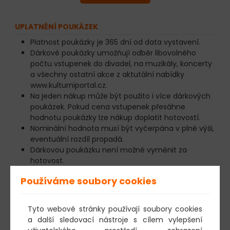
UPLATNĚNÍ POUKÁZEK
Platnost poukázky je 365 dní od data vystavení.
Dárkové poukázky umožňují odběr libovolného
počtu vstupenek do divadel, na muzikály, koncerty
a všechny ostatní akce z aktutální nabídky
www.kulturniportal.cz.
Na jeden nákup může být použito i více dárkových
poukázek. Pokud cena vstupenek přesáhne
hodnotu poukázky lze nákup doplatit hotovostí.
Nominální hodnota musí být vyčerpána v plné výši,
eventuální rozdíl propadá.
Dárkovou poukázku není možné vyměnit za
hotovost.
V případě, že nebude poukázka využita nejpozději
Používáme soubory cookies
do data platnosti, její hodnota bez náhrady
propadá.
Tyto webové stránky používají soubory cookies
222 984 272
a další sledovací nástroje s cílem vylepšení