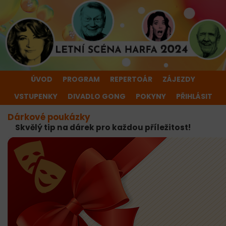
ÚVOD
PROGRAM
REPERTOÁR
ZÁJEZDY
VSTUPENKY
DIVADLO GONG
POKYNY
PŘIHLÁSIT
Dárkové poukázky
Skvělý tip na dárek pro každou příležitost!